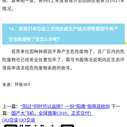
账、联单相一致，表9的上年度管理计划回顾应更新为2021年
情况。
14、若我们单位因工艺改变或生产线关停等原因不再产
生危险废物了该怎么办呢？
若贵单位因种种原因不再产生危险废物了，且厂区内的危
险废物也已经安全处置完毕了，需写书面情况说明向区生态环
境局申请冻结危险废物系统的账号。
来源：
环保
365
上一篇：
“阳过”何时可以返岗？一份“阳康”指南送给你
下一
篇：
国产大飞机，全球首架C919，正式交付！
QQ交谈
QQ交谈